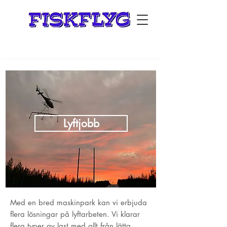
Lyftjobb
Med en bred maskinpark kan vi erbjuda
flera lösningar på lyftarbeten. Vi klarar
flera typer av last med allt från lätta