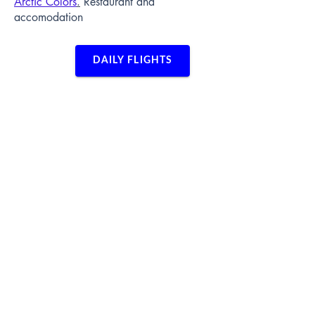
Arctic Colors
.
Restaurant and
accomodation
DAILY FLIGHTS
Contact us
Sjöfallet/Ritsem:
booking@fiskflyg.se
Kvikkjokk:
kvikkjokk@fiskflyg.se
Arjeplog/Tjärnberg:
arjeplog@fiskflyg.se
Administration:
info@fiskflyg.se